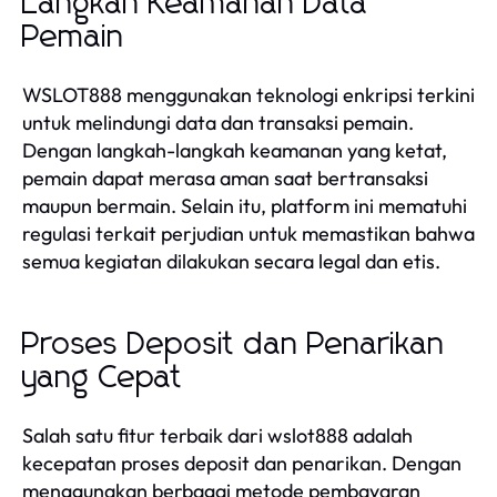
Langkah Keamanan Data
Pemain
WSLOT888 menggunakan teknologi enkripsi terkini
untuk melindungi data dan transaksi pemain.
Dengan langkah-langkah keamanan yang ketat,
pemain dapat merasa aman saat bertransaksi
maupun bermain. Selain itu, platform ini mematuhi
regulasi terkait perjudian untuk memastikan bahwa
semua kegiatan dilakukan secara legal dan etis.
Proses Deposit dan Penarikan
yang Cepat
Salah satu fitur terbaik dari wslot888 adalah
kecepatan proses deposit dan penarikan. Dengan
menggunakan berbagai metode pembayaran