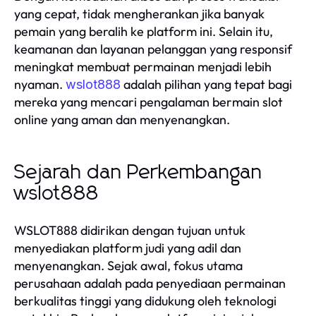
yang cepat, tidak mengherankan jika banyak
pemain yang beralih ke platform ini. Selain itu,
keamanan dan layanan pelanggan yang responsif
meningkat membuat permainan menjadi lebih
nyaman.
adalah pilihan yang tepat bagi
wslot888
mereka yang mencari pengalaman bermain slot
online yang aman dan menyenangkan.
Sejarah dan Perkembangan
wslot888
WSLOT888 didirikan dengan tujuan untuk
menyediakan platform judi yang adil dan
menyenangkan. Sejak awal, fokus utama
perusahaan adalah pada penyediaan permainan
berkualitas tinggi yang didukung oleh teknologi