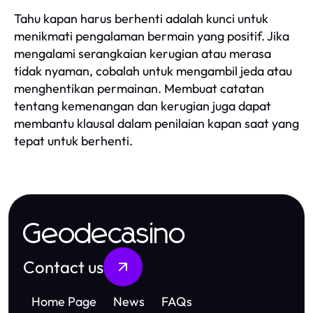
Tahu kapan harus berhenti adalah kunci untuk
menikmati pengalaman bermain yang positif. Jika
mengalami serangkaian kerugian atau merasa
tidak nyaman, cobalah untuk mengambil jeda atau
menghentikan permainan. Membuat catatan
tentang kemenangan dan kerugian juga dapat
membantu klausal dalam penilaian kapan saat yang
tepat untuk berhenti.
Geodecasino
Contact us
Home Page
News
FAQs