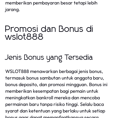
memberikan pembayaran besar tetapi lebih
jarang.
Promosi dan Bonus di
wslot888
Jenis Bonus yang Tersedia
WSLOT888 menawarkan berbagai jenis bonus,
termasuk bonus sambutan untuk anggota baru,
bonus deposito, dan promosi mingguan. Bonus ini
memberikan kesempatan bagi pemain untuk
meningkatkan bankroll mereka dan mencoba
permainan baru tanpa risiko tinggi. Selalu baca
syarat dan ketentuan yang berlaku untuk setiap
bonus agar dapat memanfaatkannya secara