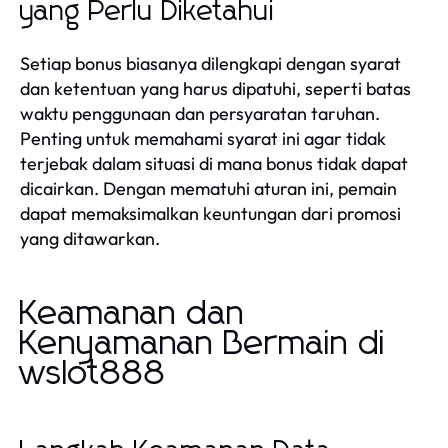
yang Perlu Diketahui
Setiap bonus biasanya dilengkapi dengan syarat
dan ketentuan yang harus dipatuhi, seperti batas
waktu penggunaan dan persyaratan taruhan.
Penting untuk memahami syarat ini agar tidak
terjebak dalam situasi di mana bonus tidak dapat
dicairkan. Dengan mematuhi aturan ini, pemain
dapat memaksimalkan keuntungan dari promosi
yang ditawarkan.
Keamanan dan
Kenyamanan Bermain di
wslot888