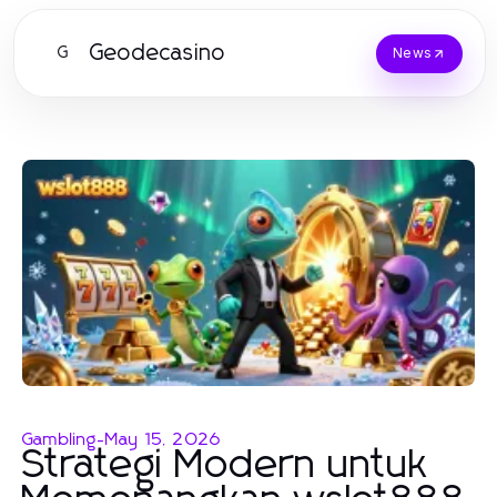
Geodecasino
G
News
Gambling
-
May 15, 2026
Strategi Modern untuk