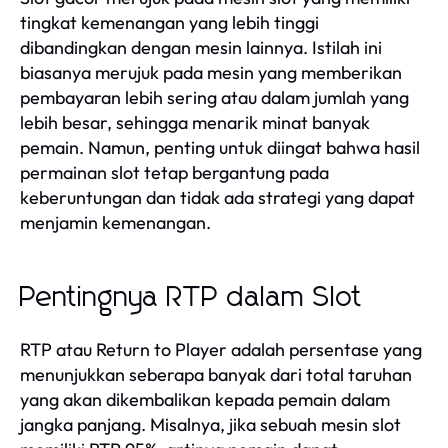
tingkat kemenangan yang lebih tinggi
dibandingkan dengan mesin lainnya. Istilah ini
biasanya merujuk pada mesin yang memberikan
pembayaran lebih sering atau dalam jumlah yang
lebih besar, sehingga menarik minat banyak
pemain. Namun, penting untuk diingat bahwa hasil
permainan slot tetap bergantung pada
keberuntungan dan tidak ada strategi yang dapat
menjamin kemenangan.
Pentingnya RTP dalam Slot
RTP atau Return to Player adalah persentase yang
menunjukkan seberapa banyak dari total taruhan
yang akan dikembalikan kepada pemain dalam
jangka panjang. Misalnya, jika sebuah mesin slot