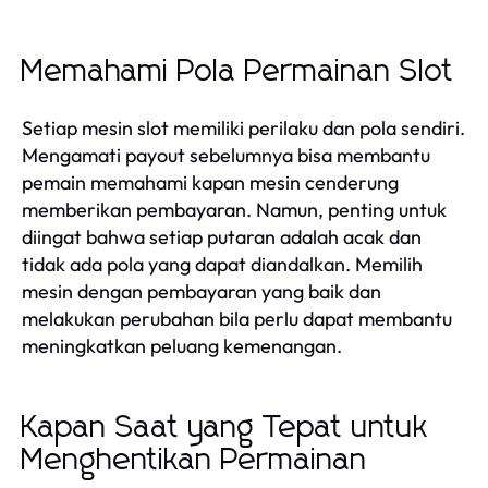
Memahami Pola Permainan Slot
Setiap mesin slot memiliki perilaku dan pola sendiri.
Mengamati payout sebelumnya bisa membantu
pemain memahami kapan mesin cenderung
memberikan pembayaran. Namun, penting untuk
diingat bahwa setiap putaran adalah acak dan
tidak ada pola yang dapat diandalkan. Memilih
mesin dengan pembayaran yang baik dan
melakukan perubahan bila perlu dapat membantu
meningkatkan peluang kemenangan.
Kapan Saat yang Tepat untuk
Menghentikan Permainan