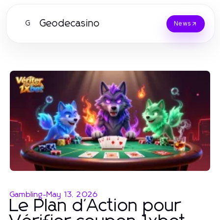
Geodecasino
G
News
Gambling
-
May 13, 2026
Le Plan d'Action pour