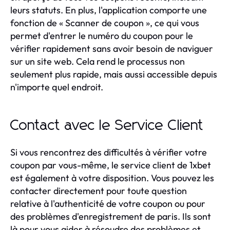
leurs statuts. En plus, l'application comporte une
fonction de « Scanner de coupon », ce qui vous
permet d'entrer le numéro du coupon pour le
vérifier rapidement sans avoir besoin de naviguer
sur un site web. Cela rend le processus non
seulement plus rapide, mais aussi accessible depuis
n'importe quel endroit.
Contact avec le Service Client
Si vous rencontrez des difficultés à vérifier votre
coupon par vous-même, le service client de 1xbet
est également à votre disposition. Vous pouvez les
contacter directement pour toute question
relative à l'authenticité de votre coupon ou pour
des problèmes d'enregistrement de paris. Ils sont
là pour vous aider à résoudre des problèmes et