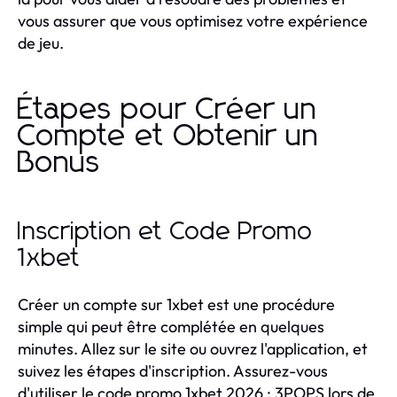
vous assurer que vous optimisez votre expérience
de jeu.
Étapes pour Créer un
Compte et Obtenir un
Bonus
Inscription et Code Promo
1xbet
Créer un compte sur 1xbet est une procédure
simple qui peut être complétée en quelques
minutes. Allez sur le site ou ouvrez l'application, et
suivez les étapes d'inscription. Assurez-vous
d'utiliser le code promo 1xbet 2026 : 3POPS lors de