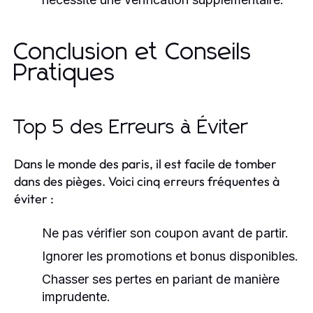
Conclusion et Conseils
Pratiques
Top 5 des Erreurs à Éviter
Dans le monde des paris, il est facile de tomber
dans des pièges. Voici cinq erreurs fréquentes à
éviter :
Ne pas vérifier son coupon avant de partir.
Ignorer les promotions et bonus disponibles.
Chasser ses pertes en pariant de manière
imprudente.