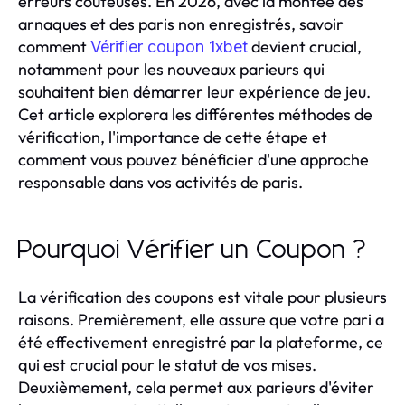
erreurs coûteuses. En 2026, avec la montée des
arnaques et des paris non enregistrés, savoir
comment
devient crucial,
Vérifier coupon 1xbet
notamment pour les nouveaux parieurs qui
souhaitent bien démarrer leur expérience de jeu.
Cet article explorera les différentes méthodes de
vérification, l'importance de cette étape et
comment vous pouvez bénéficier d'une approche
responsable dans vos activités de paris.
Pourquoi Vérifier un Coupon ?
La vérification des coupons est vitale pour plusieurs
raisons. Premièrement, elle assure que votre pari a
été effectivement enregistré par la plateforme, ce
qui est crucial pour le statut de vos mises.
Deuxièmement, cela permet aux parieurs d'éviter