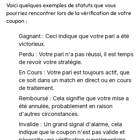
Voici quelques exemples de statuts que vous
pourriez rencontrer lors de la vérification de votre
coupon :
Gagnant :
Ceci indique que votre pari a été
victorieux.
Perdu :
Votre pari n'a pas réussi, il est temps
de revoir votre stratégie.
En Cours :
Votre pari est toujours actif, que
ce soit dans un match en direct ou en cours
de traitement.
Remboursé :
Cela signifie que votre mise a
été annulée, probablement en raison
d'autres circonstances.
Invalide :
Un grand signal d'alarme, cela
indique que le coupon n'est pas valide et
nécessite une vérification supplémentaire.