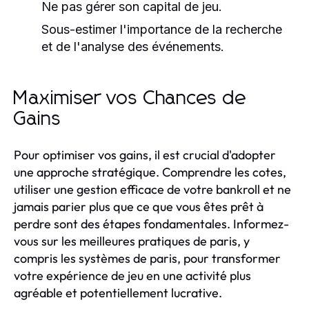
Ne pas gérer son capital de jeu.
Sous-estimer l'importance de la recherche
et de l'analyse des événements.
Maximiser vos Chances de
Gains
Pour optimiser vos gains, il est crucial d'adopter
une approche stratégique. Comprendre les cotes,
utiliser une gestion efficace de votre bankroll et ne
jamais parier plus que ce que vous êtes prêt à
perdre sont des étapes fondamentales. Informez-
vous sur les meilleures pratiques de paris, y
compris les systèmes de paris, pour transformer
votre expérience de jeu en une activité plus
agréable et potentiellement lucrative.