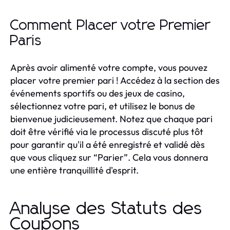
Comment Placer votre Premier
Paris
Après avoir alimenté votre compte, vous pouvez
placer votre premier pari ! Accédez à la section des
événements sportifs ou des jeux de casino,
sélectionnez votre pari, et utilisez le bonus de
bienvenue judicieusement. Notez que chaque pari
doit être vérifié via le processus discuté plus tôt
pour garantir qu'il a été enregistré et validé dès
que vous cliquez sur “Parier”. Cela vous donnera
une entière tranquillité d'esprit.
Analyse des Statuts des
Coupons