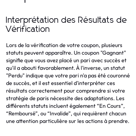
Interprétation des Résultats de
Vérification
Lors de la vérification de votre coupon, plusieurs
statuts peuvent apparaître. Un coupon "Gagnant"
signifie que vous avez placé un pari avec succès et
qu'il a abouti favorablement. À l'inverse, un statut
"Perdu" indique que votre pari n'a pas été couronné
de succès, et il est essentiel d'interpréter ces
résultats correctement pour comprendre si votre
stratégie de paris nécessite des adaptations. Les
différents statuts incluent également “En Cours”,
“Remboursé”, ou “Invalide”, qui requièrent chacun
une attention particulière sur les actions à prendre.