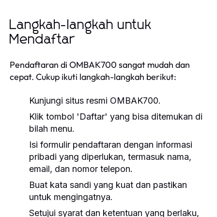
Langkah-langkah untuk
Mendaftar
Pendaftaran di OMBAK700 sangat mudah dan
cepat. Cukup ikuti langkah-langkah berikut:
Kunjungi situs resmi OMBAK700.
Klik tombol 'Daftar' yang bisa ditemukan di
bilah menu.
Isi formulir pendaftaran dengan informasi
pribadi yang diperlukan, termasuk nama,
email, dan nomor telepon.
Buat kata sandi yang kuat dan pastikan
untuk mengingatnya.
Setujui syarat dan ketentuan yang berlaku,