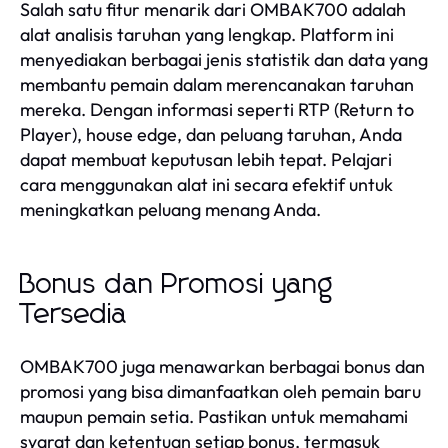
Salah satu fitur menarik dari OMBAK700 adalah
alat analisis taruhan yang lengkap. Platform ini
menyediakan berbagai jenis statistik dan data yang
membantu pemain dalam merencanakan taruhan
mereka. Dengan informasi seperti RTP (Return to
Player), house edge, dan peluang taruhan, Anda
dapat membuat keputusan lebih tepat. Pelajari
cara menggunakan alat ini secara efektif untuk
meningkatkan peluang menang Anda.
Bonus dan Promosi yang
Tersedia
OMBAK700 juga menawarkan berbagai bonus dan
promosi yang bisa dimanfaatkan oleh pemain baru
maupun pemain setia. Pastikan untuk memahami
syarat dan ketentuan setiap bonus, termasuk