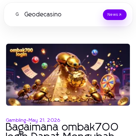
Geodecasino
G
News
Gambling
-
May 21, 2026
Bagaimana ombak700