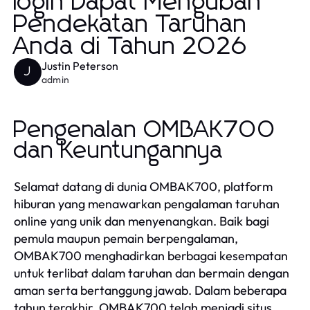
login Dapat Mengubah
Pendekatan Taruhan
Anda di Tahun 2026
Justin Peterson
J
admin
Pengenalan OMBAK700
dan Keuntungannya
Selamat datang di dunia OMBAK700, platform
hiburan yang menawarkan pengalaman taruhan
online yang unik dan menyenangkan. Baik bagi
pemula maupun pemain berpengalaman,
OMBAK700 menghadirkan berbagai kesempatan
untuk terlibat dalam taruhan dan bermain dengan
aman serta bertanggung jawab. Dalam beberapa
tahun terakhir, OMBAK700 telah menjadi situs