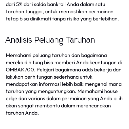
dari 5% dari saldo bankroll Anda dalam satu
taruhan tunggal, untuk memastikan permainan
tetap bisa dinikmati tanpa risiko yang berlebihan.
Analisis Peluang Taruhan
Memahami peluang taruhan dan bagaimana
mereka dihitung bisa memberi Anda keuntungan di
OMBAK700. Pelajari bagaimana odds bekerja dan
lakukan perhitungan sederhana untuk
mendapatkan informasi lebih baik mengenai mana
taruhan yang menguntungkan. Memahami house
edge dan varians dalam permainan yang Anda pilih
akan sangat membantu dalam merencanakan
taruhan Anda.