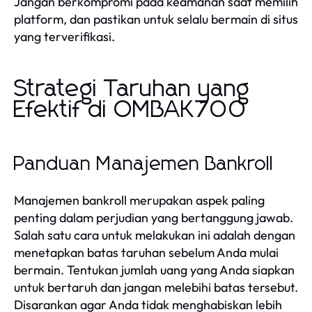
Jangan berkompromi pada keamanan saat memilih
platform, dan pastikan untuk selalu bermain di situs
yang terverifikasi.
Strategi Taruhan yang
Efektif di OMBAK700
Panduan Manajemen Bankroll
Manajemen bankroll merupakan aspek paling
penting dalam perjudian yang bertanggung jawab.
Salah satu cara untuk melakukan ini adalah dengan
menetapkan batas taruhan sebelum Anda mulai
bermain. Tentukan jumlah uang yang Anda siapkan
untuk bertaruh dan jangan melebihi batas tersebut.
Disarankan agar Anda tidak menghabiskan lebih